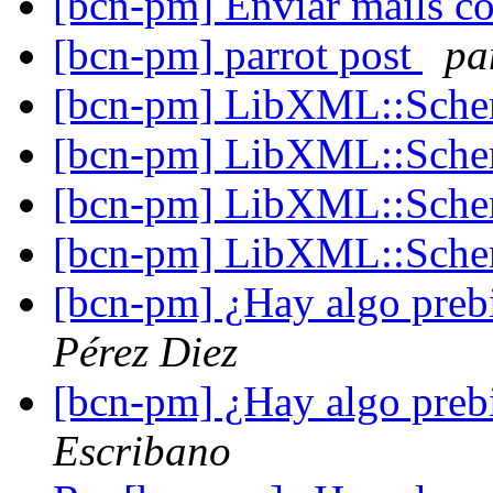
[bcn-pm] Enviar mails c
[bcn-pm] parrot post
pa
[bcn-pm] LibXML::Sch
[bcn-pm] LibXML::Sch
[bcn-pm] LibXML::Sch
[bcn-pm] LibXML::Sch
[bcn-pm] ¿Hay algo prebi
Pérez Diez
[bcn-pm] ¿Hay algo prebi
Escribano