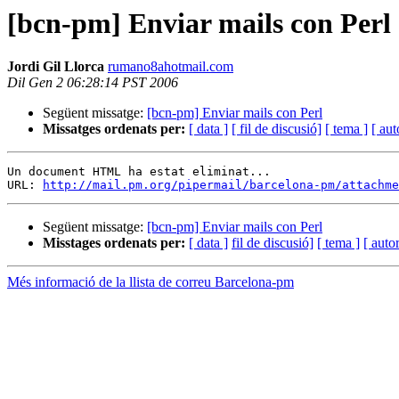
[bcn-pm] Enviar mails con Perl
Jordi Gil Llorca
rumano8ahotmail.com
Dil Gen 2 06:28:14 PST 2006
Següent missatge:
[bcn-pm] Enviar mails con Perl
Missatges ordenats per:
[ data ]
[ fil de discusió]
[ tema ]
[ aut
Un document HTML ha estat eliminat...

URL: 
http://mail.pm.org/pipermail/barcelona-pm/attachme
Següent missatge:
[bcn-pm] Enviar mails con Perl
Misstages ordenats per:
[ data ]
fil de discusió]
[ tema ]
[ autor
Més informació de la llista de correu Barcelona-pm