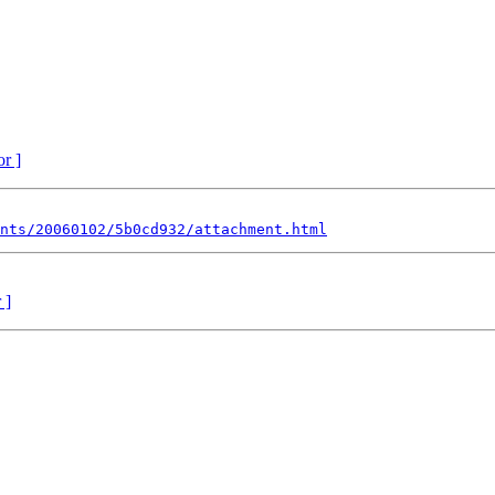
or ]
nts/20060102/5b0cd932/attachment.html
 ]