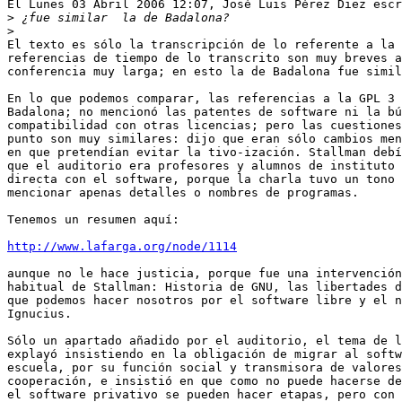
El Lunes 03 Abril 2006 12:07, José Luis Pérez Diez escr
>
>
El texto es sólo la transcripción de lo referente a la 
referencias de tiempo de lo transcrito son muy breves a
conferencia muy larga; en esto la de Badalona fue simil
En lo que podemos comparar, las referencias a la GPL 3 
Badalona; no mencionó las patentes de software ni la bú
compatibilidad con otras licencias; pero las cuestiones
punto son muy similares: dijo que eran sólo cambios men
en que pretendían evitar la tivo-ización. Stallman debí
que el auditorio era profesores y alumnos de instituto 
directa con el software, porque la charla tuvo un tono 
mencionar apenas detalles o nombres de programas.

Tenemos un resumen aquí:

http://www.lafarga.org/node/1114
aunque no le hace justicia, porque fue una intervención
habitual de Stallman: Historia de GNU, las libertades d
que podemos hacer nosotros por el software libre y el n
Ignucius. 

Sólo un apartado añadido por el auditorio, el tema de l
explayó insistiendo en la obligación de migrar al softw
escuela, por su función social y transmisora de valores
cooperación, e insistió en que como no puede hacerse de
el software privativo se pueden hacer etapas, pero con 