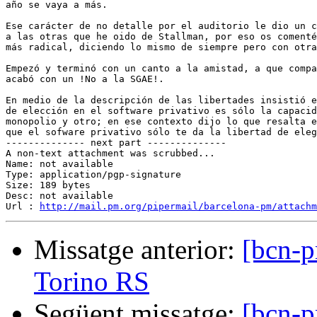
año se vaya a más.

Ese carácter de no detalle por el auditorio le dio un c
a las otras que he oido de Stallman, por eso os comenté
más radical, diciendo lo mismo de siempre pero con otra
Empezó y terminó con un canto a la amistad, a que compa
acabó con un !No a la SGAE!.

En medio de la descripción de las libertades insistió e
de elección en el software privativo es sólo la capacid
monopolio y otro; en ese contexto dijo lo que resalta e
que el sofware privativo sólo te da la libertad de eleg
-------------- next part --------------

A non-text attachment was scrubbed...

Name: not available

Type: application/pgp-signature

Size: 189 bytes

Desc: not available

Url : 
http://mail.pm.org/pipermail/barcelona-pm/attachm
Missatge anterior:
[bcn-p
Torino RS
Següent missatge:
[bcn-p