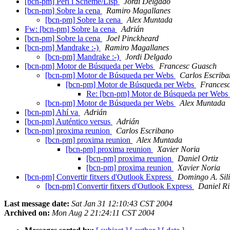
[bcn-pm] Perl i Scheme/Lisp
Jordi Delgado
[bcn-pm] Sobre la cena
Ramiro Magallanes
[bcn-pm] Sobre la cena
Alex Muntada
Fw: [bcn-pm] Sobre la cena
Adrián
[bcn-pm] Sobre la cena
Joel Pinckheard
[bcn-pm] Mandrake :-)
Ramiro Magallanes
[bcn-pm] Mandrake :-)
Jordi Delgado
[bcn-pm] Motor de Búsqueda per Webs
Francesc Guasch
[bcn-pm] Motor de Búsqueda per Webs
Carlos Escriba
[bcn-pm] Motor de Búsqueda per Webs
Frances
Re: [bcn-pm] Motor de Búsqueda per Webs
[bcn-pm] Motor de Búsqueda per Webs
Alex Muntada
[bcn-pm] Ahí va
Adrián
[bcn-pm] Auténtico versus
Adrián
[bcn-pm] proxima reunion
Carlos Escribano
[bcn-pm] proxima reunion
Alex Muntada
[bcn-pm] proxima reunion
Xavier Noria
[bcn-pm] proxima reunion
Daniel Ortiz
[bcn-pm] proxima reunion
Xavier Noria
[bcn-pm] Convertir fitxers d'Outlook Express
Domingo A. Sil
[bcn-pm] Convertir fitxers d'Outlook Express
Daniel Ri
Last message date:
Sat Jan 31 12:10:43 CST 2004
Archived on:
Mon Aug 2 21:24:11 CST 2004