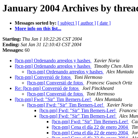
January 2004 Archives by threa
Messages sorted by:
[ subject ]
[ author ]
[ date ]
More info on this list...
Starting:
Thu Jan 1 10:22:26 CST 2004
Ending:
Sat Jan 31 12:10:43 CST 2004
Messages:
60
[bcn-pm] Ordenando arreglos y hashes
Xavier Noria
[bcn-pm] Ordenando arreglos y hashes
Timothy Chen Allen
[bcn-pm] Ordenando arreglos y hashes
Alex Muntada
[bcn-pm] Conversió de fotos
Toni Hermoso
[bcn-pm] Conversió de fotos
Francesc Guasch Ortiz
Re: [bcn-pm] Conversió de fotos
Joel Pinckheard
[bcn-pm] Conversió de fotos
Toni Hermoso
[bcn-pm] Fwd: "Sir" Tim Berners-Lee!
Alex Muntada
[bcn-pm] Fwd: "Sir" Tim Berners-Lee!
Xavier Noria
[bcn-pm] Fwd: "Sir" Tim Berners-Lee!
Francesc
[bcn-pm] Fwd: "Sir" Tim Berners-Lee!
Alex Mun
[bcn-pm] Fwd: "Sir" Tim Berners-Lee!
Car
[bcn-pm] Cena el día 22 de enero 2004
Tim
[bcn-pm] Cena el día 22 de enero 2004
Jor