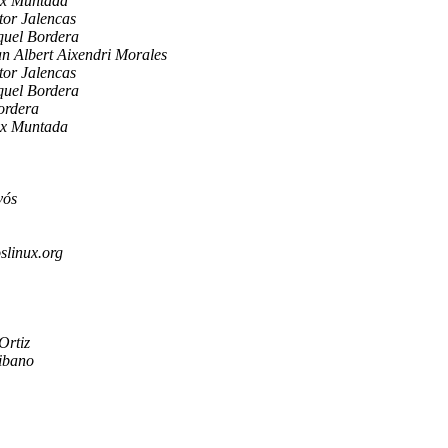
ex Muntada
tor Jalencas
quel Bordera
n Albert Aixendri Morales
tor Jalencas
quel Bordera
ordera
ex Muntada
vós
slinux.org
Ortiz
ibano