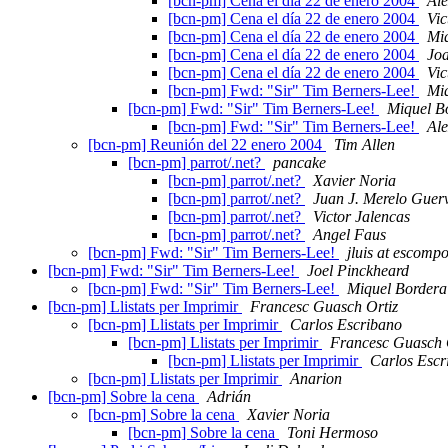
[bcn-pm] Cena el día 22 de enero 2004
Al
[bcn-pm] Cena el día 22 de enero 2004
Vic
[bcn-pm] Cena el día 22 de enero 2004
Mi
[bcn-pm] Cena el día 22 de enero 2004
Joa
[bcn-pm] Cena el día 22 de enero 2004
Vic
[bcn-pm] Fwd: "Sir" Tim Berners-Lee!
Mi
[bcn-pm] Fwd: "Sir" Tim Berners-Lee!
Miquel B
[bcn-pm] Fwd: "Sir" Tim Berners-Lee!
Al
[bcn-pm] Reunión del 22 enero 2004
Tim Allen
[bcn-pm] parrot/.net?
pancake
[bcn-pm] parrot/.net?
Xavier Noria
[bcn-pm] parrot/.net?
Juan J. Merelo Guer
[bcn-pm] parrot/.net?
Victor Jalencas
[bcn-pm] parrot/.net?
Angel Faus
[bcn-pm] Fwd: "Sir" Tim Berners-Lee!
jluis at escompo
[bcn-pm] Fwd: "Sir" Tim Berners-Lee!
Joel Pinckheard
[bcn-pm] Fwd: "Sir" Tim Berners-Lee!
Miquel Bordera
[bcn-pm] Llistats per Imprimir
Francesc Guasch Ortiz
[bcn-pm] Llistats per Imprimir
Carlos Escribano
[bcn-pm] Llistats per Imprimir
Francesc Guasch 
[bcn-pm] Llistats per Imprimir
Carlos Escr
[bcn-pm] Llistats per Imprimir
Anarion
[bcn-pm] Sobre la cena
Adrián
[bcn-pm] Sobre la cena
Xavier Noria
[bcn-pm] Sobre la cena
Toni Hermoso