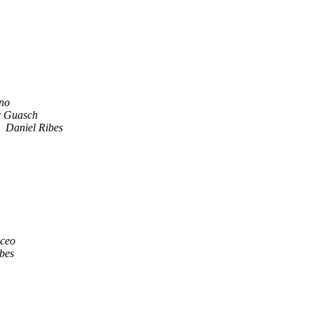
no
c Guasch
Daniel Ribes
iceo
bes