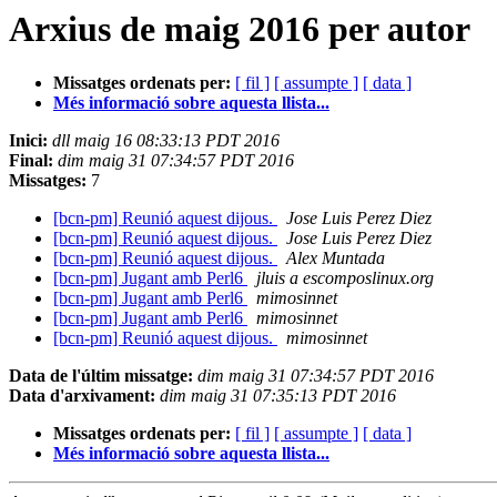
Arxius de maig 2016 per autor
Missatges ordenats per:
[ fil ]
[ assumpte ]
[ data ]
Més informació sobre aquesta llista...
Inici:
dll maig 16 08:33:13 PDT 2016
Final:
dim maig 31 07:34:57 PDT 2016
Missatges:
7
[bcn-pm] Reunió aquest dijous.
Jose Luis Perez Diez
[bcn-pm] Reunió aquest dijous.
Jose Luis Perez Diez
[bcn-pm] Reunió aquest dijous.
Alex Muntada
[bcn-pm] Jugant amb Perl6
jluis a escomposlinux.org
[bcn-pm] Jugant amb Perl6
mimosinnet
[bcn-pm] Jugant amb Perl6
mimosinnet
[bcn-pm] Reunió aquest dijous.
mimosinnet
Data de l'últim missatge:
dim maig 31 07:34:57 PDT 2016
Data d'arxivament:
dim maig 31 07:35:13 PDT 2016
Missatges ordenats per:
[ fil ]
[ assumpte ]
[ data ]
Més informació sobre aquesta llista...