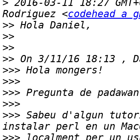
>
 2016-03-11 18:27 GMT+
Rodriguez <
codehead a g
>>
>>
>>
>>
>>>
>>>
>>>
>>>
>>>
 Sabeu d'algun tutor
>>>
 localment per un us