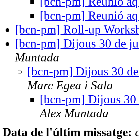
[bcn-pm] Reunió aq
[bcn-pm] Reunió aq
[bcn-pm] Roll-up Work
[bcn-pm] Dijous 30 de j
Muntada
[bcn-pm] Dijous 30 de
Marc Egea i Sala
[bcn-pm] Dijous 30
Alex Muntada
Data de l'últim missatge: