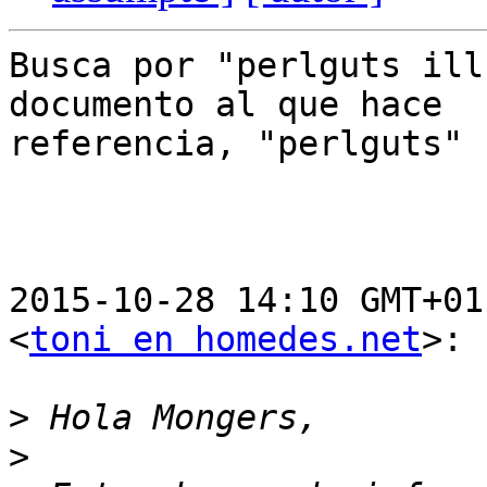
Busca por "perlguts ill
documento al que hace

referencia, "perlguts"

2015-10-28 14:10 GMT+01
<
toni en homedes.net
>:

>
>