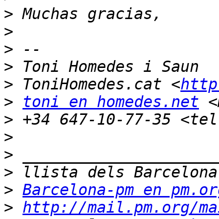
>
>
>
>
>
 ToniHomedes.cat <
http
>
toni en homedes.net
 <
>
>
>
>
>
Barcelona-pm en pm.or
>
http://mail.pm.org/ma