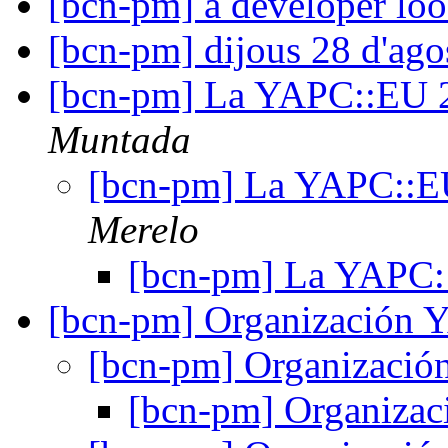
[bcn-pm] a developer loo
[bcn-pm] dijous 28 d'agos
[bcn-pm] La YAPC::EU 2
Muntada
[bcn-pm] La YAPC::E
Merelo
[bcn-pm] La YAPC:
[bcn-pm] Organizació
[bcn-pm] Organizac
[bcn-pm] Organiz