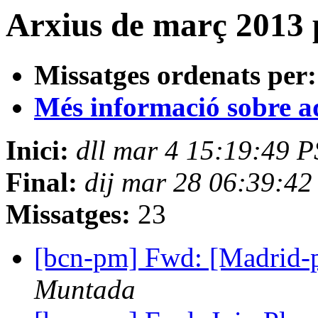
Arxius de març 2013 
Missatges ordenats per:
Més informació sobre aqu
Inici:
dll mar 4 15:19:49 
Final:
dij mar 28 06:39:4
Missatges:
23
[bcn-pm] Fwd: [Madrid
Muntada