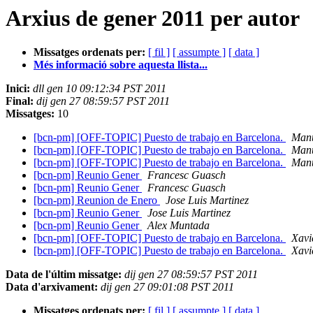
Arxius de gener 2011 per autor
Missatges ordenats per:
[ fil ]
[ assumpte ]
[ data ]
Més informació sobre aquesta llista...
Inici:
dll gen 10 09:12:34 PST 2011
Final:
dij gen 27 08:59:57 PST 2011
Missatges:
10
[bcn-pm] [OFF-TOPIC] Puesto de trabajo en Barcelona.
Manu
[bcn-pm] [OFF-TOPIC] Puesto de trabajo en Barcelona.
Manu
[bcn-pm] [OFF-TOPIC] Puesto de trabajo en Barcelona.
Manu
[bcn-pm] Reunio Gener
Francesc Guasch
[bcn-pm] Reunio Gener
Francesc Guasch
[bcn-pm] Reunion de Enero
Jose Luis Martinez
[bcn-pm] Reunio Gener
Jose Luis Martinez
[bcn-pm] Reunio Gener
Alex Muntada
[bcn-pm] [OFF-TOPIC] Puesto de trabajo en Barcelona.
Xavi
[bcn-pm] [OFF-TOPIC] Puesto de trabajo en Barcelona.
Xavi
Data de l'últim missatge:
dij gen 27 08:59:57 PST 2011
Data d'arxivament:
dij gen 27 09:01:08 PST 2011
Missatges ordenats per:
[ fil ]
[ assumpte ]
[ data ]