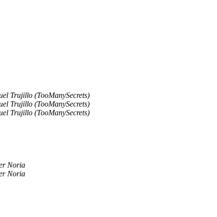
el Trujillo (TooManySecrets)
el Trujillo (TooManySecrets)
el Trujillo (TooManySecrets)
er Noria
er Noria