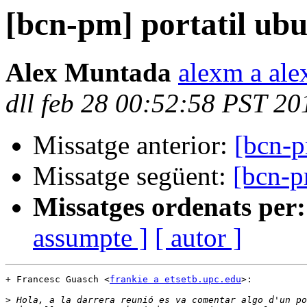
[bcn-pm] portatil ub
Alex Muntada
alexm a ale
dll feb 28 00:52:58 PST 20
Missatge anterior:
[bcn-p
Missatge següent:
[bcn-p
Missatges ordenats per:
assumpte ]
[ autor ]
+ Francesc Guasch <
frankie a etsetb.upc.edu
>:

>