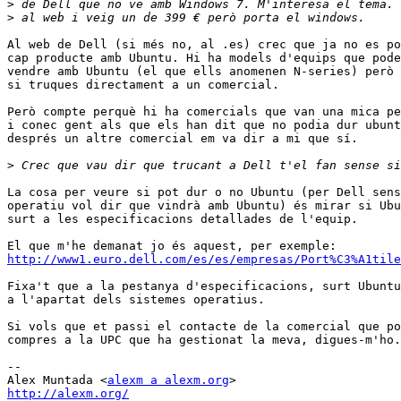
>
>
Al web de Dell (si més no, al .es) crec que ja no es po
cap producte amb Ubuntu. Hi ha models d'equips que pode
vendre amb Ubuntu (el que ells anomenen N-series) però 
si truques directament a un comercial.

Però compte perquè hi ha comercials que van una mica pe
i conec gent als que els han dit que no podia dur ubunt
després un altre comercial em va dir a mi que sí.

>
La cosa per veure si pot dur o no Ubuntu (per Dell sens
operatiu vol dir que vindrà amb Ubuntu) és mirar si Ubu
surt a les especificacions detallades de l'equip.

http://www1.euro.dell.com/es/es/empresas/Port%C3%A1tile
Fixa't que a la pestanya d'especificacions, surt Ubuntu
a l'apartat dels sistemes operatius.

Si vols que et passi el contacte de la comercial que po
compres a la UPC que ha gestionat la meva, digues-m'ho.

-- 

Alex Muntada <
alexm a alexm.org
http://alexm.org/