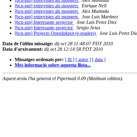
[bcn-pm] entrevistes als mongers
Alex Muntada
[bcn-pm] entrevistes als mongers
Enrique Nell
[bcn-pm] entrevistes als mongers
Alex Muntada
[bcn-pm] entrevistes als mongers
Jose Luis Martinez
[bcn-pm] Interesante projector
Jose Luis Perez Diez
[bcn-pm] Interesante projector
Sergio Arias
[bcn-pm] Projecto OpenInkpot (e-readers)
Jose Luis Perez Di
Data de l'últim missatge:
dij oct 28 11:48:07 PDT 2010
Data d'arxivament:
dij oct 28 12:14:58 PDT 2010
Missatges ordenats per:
[ fil ]
[ autor ]
[ data ]
Més informació sobre aquesta llista...
Aquest arxiu l'ha generat el Pipermail 0.09 (Mailman edition).