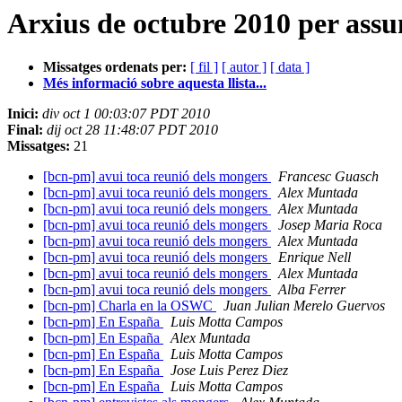
Arxius de octubre 2010 per ass
Missatges ordenats per:
[ fil ]
[ autor ]
[ data ]
Més informació sobre aquesta llista...
Inici:
div oct 1 00:03:07 PDT 2010
Final:
dij oct 28 11:48:07 PDT 2010
Missatges:
21
[bcn-pm] avui toca reunió dels mongers
Francesc Guasch
[bcn-pm] avui toca reunió dels mongers
Alex Muntada
[bcn-pm] avui toca reunió dels mongers
Alex Muntada
[bcn-pm] avui toca reunió dels mongers
Josep Maria Roca
[bcn-pm] avui toca reunió dels mongers
Alex Muntada
[bcn-pm] avui toca reunió dels mongers
Enrique Nell
[bcn-pm] avui toca reunió dels mongers
Alex Muntada
[bcn-pm] avui toca reunió dels mongers
Alba Ferrer
[bcn-pm] Charla en la OSWC
Juan Julian Merelo Guervos
[bcn-pm] En España
Luis Motta Campos
[bcn-pm] En España
Alex Muntada
[bcn-pm] En España
Luis Motta Campos
[bcn-pm] En España
Jose Luis Perez Diez
[bcn-pm] En España
Luis Motta Campos