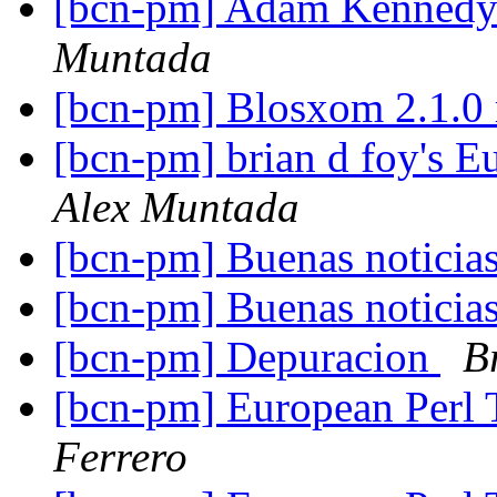
[bcn-pm] Adam Kennedy
Muntada
[bcn-pm] Blosxom 2.1.0 
[bcn-pm] brian d foy's E
Alex Muntada
[bcn-pm] Buenas noticia
[bcn-pm] Buenas noticia
[bcn-pm] Depuracion
B
[bcn-pm] European Perl 
Ferrero