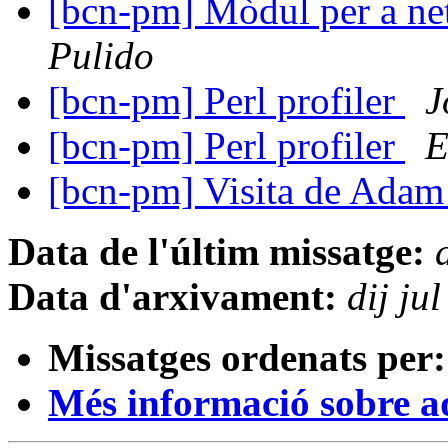
[bcn-pm] Mòdul per a ne
Pulido
[bcn-pm] Perl profiler
J
[bcn-pm] Perl profiler
E
[bcn-pm] Visita de Ada
Data de l'últim missatge:
Data d'arxivament:
dij j
Missatges ordenats per:
Més informació sobre aqu