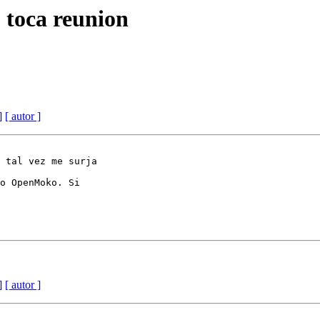
 toca reunion
]
[ autor ]
 tal vez me surja

o OpenMoko. Si

]
[ autor ]