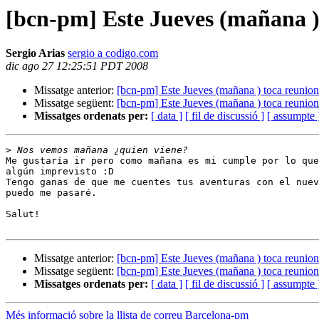
[bcn-pm] Este Jueves (mañana )
Sergio Arias
sergio a codigo.com
dic ago 27 12:25:51 PDT 2008
Missatge anterior:
[bcn-pm] Este Jueves (mañana ) toca reunion
Missatge següent:
[bcn-pm] Este Jueves (mañana ) toca reunion
Missatges ordenats per:
[ data ]
[ fil de discussió ]
[ assumpte 
>
Me gustaría ir pero como mañana es mi cumple por lo que
algún imprevisto :D

Tengo ganas de que me cuentes tus aventuras con el nuev
puedo me pasaré.

Salut!

Missatge anterior:
[bcn-pm] Este Jueves (mañana ) toca reunion
Missatge següent:
[bcn-pm] Este Jueves (mañana ) toca reunion
Missatges ordenats per:
[ data ]
[ fil de discussió ]
[ assumpte 
Més informació sobre la llista de correu Barcelona-pm